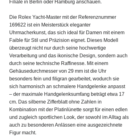
Filiale
in
Berlin
oder
Hamburg
anschauen.
Die
Rolex
Yacht-
Master
mit
der
Referenznummer
169622
ist
ein
Meisterstück
eleganter
Uhrmacherkunst,
das
sich
ideal
für
Damen
mit
einem
Faible
für
Stil
und
Präzision
eignet.
Dieses
Modell
überzeugt
nicht
nur
durch
seine
hochwertige
Verarbeitung
und
das
ikonische
Design,
sondern
auch
durch
seine
technische
Raffinesse.
Mit
einem
Gehäusedurchmesser
von
29
mm
ist
die
Uhr
besonders
fein
und
filigran
gearbeitet,
wodurch
sie
sich
harmonisch
an
schmalere
Handgelenke
anpasst
–
der
maximale
Handgelenksumfang
beträgt
etwa
17
cm.
Das
silberne
Zifferblatt
ohne
Zahlen
in
Kombination
mit
der
Platinlünette
sorgt
für
einen
edlen
und
zugleich
sportlichen
Look,
der
sowohl
im
Alltag
als
auch
zu
besonderen
Anlässen
eine
ausgezeichnete
Figur
macht.