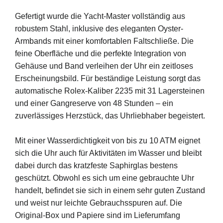
Gefertigt
wurde
die
Yacht-
Master
vollständig
aus
robustem
Stahl,
inklusive
des
eleganten
Oyster-
Armbands
mit
einer
komfortablen
Faltschließe.
Die
feine
Oberfläche
und
die
perfekte
Integration
von
Gehäuse
und
Band
verleihen
der
Uhr
ein
zeitloses
Erscheinungsbild.
Für
beständige
Leistung
sorgt
das
automatische
Rolex-
Kaliber
2235
mit
31
Lagersteinen
und
einer
Gangreserve
von
48
Stunden –
ein
zuverlässiges
Herzstück,
das
Uhrliebhaber
begeistert.
Mit
einer
Wasserdichtigkeit
von
bis
zu
10
ATM
eignet
sich
die
Uhr
auch
für
Aktivitäten
im
Wasser
und
bleibt
dabei
durch
das
kratzfeste
Saphirglas
bestens
geschützt.
Obwohl
es
sich
um
eine
gebrauchte
Uhr
handelt,
befindet
sie
sich
in
einem
sehr
guten
Zustand
und
weist
nur
leichte
Gebrauchsspuren
auf.
Die
Original-
Box
und
Papiere
sind
im
Lieferumfang