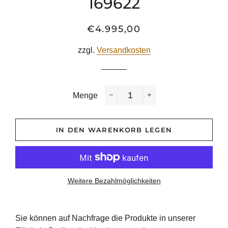
169622
€4.995,00
Normaler
Sonderpreis
Preis
zzgl.
Versandkosten
Menge
−
+
IN DEN WARENKORB LEGEN
Weitere Bezahlmöglichkeiten
Sie
können
auf
Nachfrage
die
Produkte
in
unserer