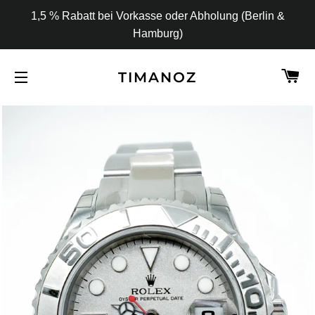
1,5 % Rabatt bei Vorkasse oder Abholung (Berlin &
Hamburg)
W
TIMANOZ
SEITENNAVIGATION