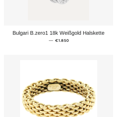
Bulgari B.zero1 18k Weißgold Halskette
NORMALER PREIS
—
€1.850