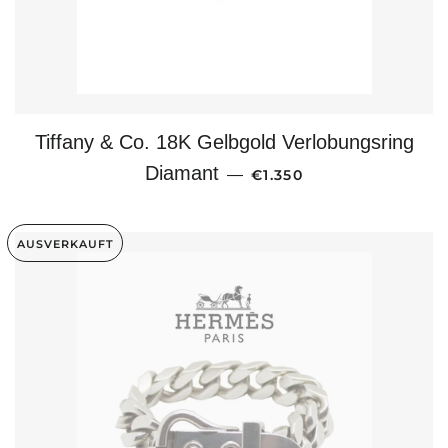
Tiffany & Co. 18K Gelbgold Verlobungsring
NORMALER PREIS
Diamant
—
€1.350
AUSVERKAUFT