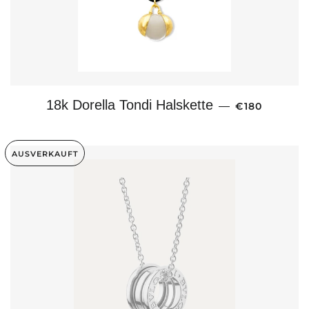
NORMALER P
18k Dorella Tondi Halskette
—
€180
AUSVERKAUFT