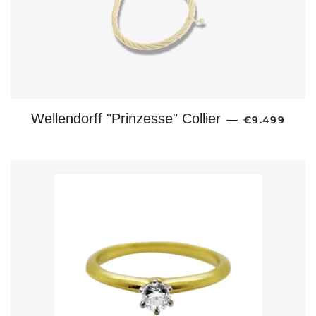
NORMALER 
Wellendorff "Prinzesse" Collier
—
€9.499