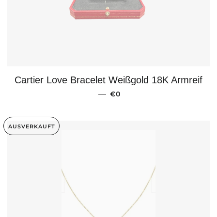
Cartier Love Bracelet Weißgold 18K Armreif
NORMALER PREIS
—
€0
AUSVERKAUFT