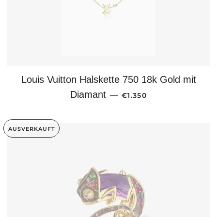
Louis Vuitton Halskette 750 18k Gold mit
NORMALER PREIS
Diamant
—
€1.350
AUSVERKAUFT