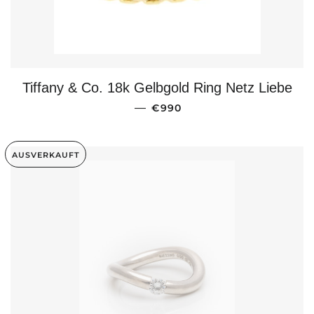
Tiffany & Co. 18k Gelbgold Ring Netz Liebe
NORMALER PREIS
—
€990
AUSVERKAUFT