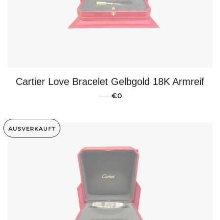
Cartier Love Bracelet Gelbgold 18K Armreif
NORMALER PREIS
—
€0
AUSVERKAUFT