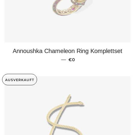
Annoushka Chameleon Ring Komplettset
NORMALER PREIS
—
€0
AUSVERKAUFT