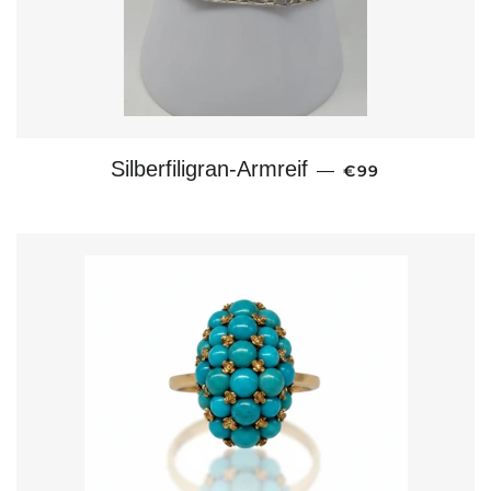
NORMALER PRE
Silberfiligran-Armreif
—
€99