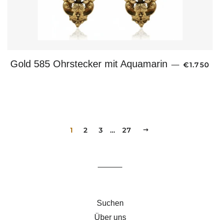
NORMALE
Gold 585 Ohrstecker mit Aquamarin
—
€1.750
1
2
3
…
27
VORWÄRTS
Suchen
Über uns