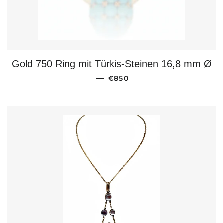
Gold 750 Ring mit Türkis-Steinen 16,8 mm Ø
NORMALER PREIS
—
€850