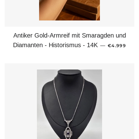
Antiker Gold-Armreif mit Smaragden und
NORMALER 
Diamanten - Historismus - 14K
—
€4.999