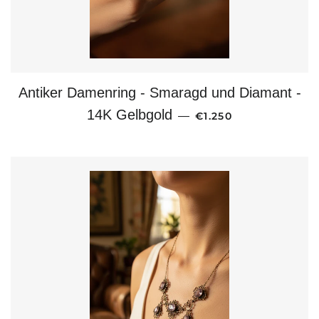
Antiker Damenring - Smaragd und Diamant -
NORMALER PREIS
14K Gelbgold
—
€1.250