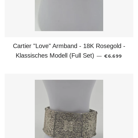
Cartier "Love" Armband - 18K Rosegold -
NORMALER P
Klassisches Modell (Full Set)
—
€6.699