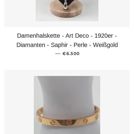
Damenhalskette - Art Deco - 1920er -
Diamanten - Saphir - Perle - Weißgold
NORMALER PREIS
—
€6.500