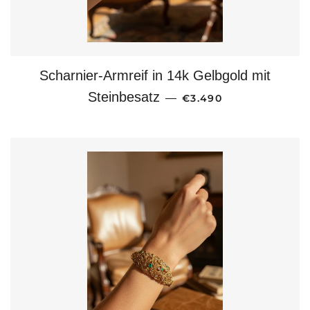
Scharnier-Armreif in 14k Gelbgold mit
NORMALER PREIS
Steinbesatz
—
€3.490