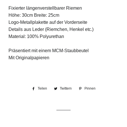
Fixierter längenverstellbarer Riemen
Höhe: 30cm Breite: 25cm
Logo-Metallplakette auf der Vorderseite
Details aus Leder (Riemchen, Henkel etc.)
Materi
al: 100% Polyurethan
Präsentiert mit einem MCM-Staubbeutel
Mit Originalpapieren
Teilen
Auf
Twittern
Auf
Pinnen
Auf
Facebook
Twitter
Pinterest
teilen
twittern
pinnen