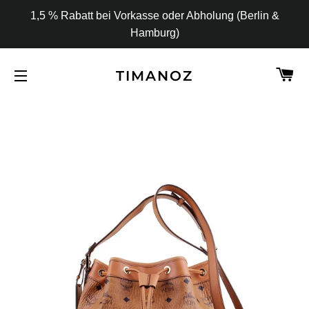
1,5 % Rabatt bei Vorkasse oder Abholung (Berlin &
Hamburg)
W
TIMANOZ
SEITENNAVIGATION