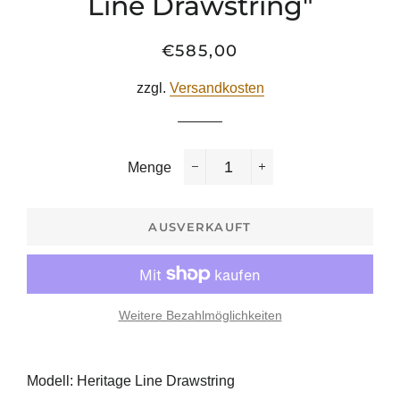
Line Drawstring"
€585,00
Normaler
Sonderpreis
Preis
zzgl.
Versandkosten
Menge
−
+
AUSVERKAUFT
Weitere Bezahlmöglichkeiten
Modell: Heritage Line Drawstring