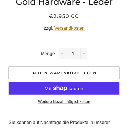
Gold Hardware - Leder
€2.950,00
Normaler
Sonderpreis
Preis
zzgl.
Versandkosten
Menge
−
+
IN DEN WARENKORB LEGEN
Weitere Bezahlmöglichkeiten
Sie können auf Nachfrage die Produkte in unserer