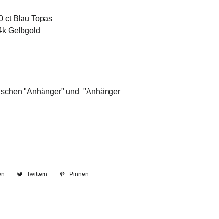
70 ct Blau Topas
14k Gelbgold
ischen "Anhänger" und
"Anhänger
en
Auf
Twittern
Auf
Pinnen
Auf
Facebook
Twitter
Pinterest
teilen
twittern
pinnen