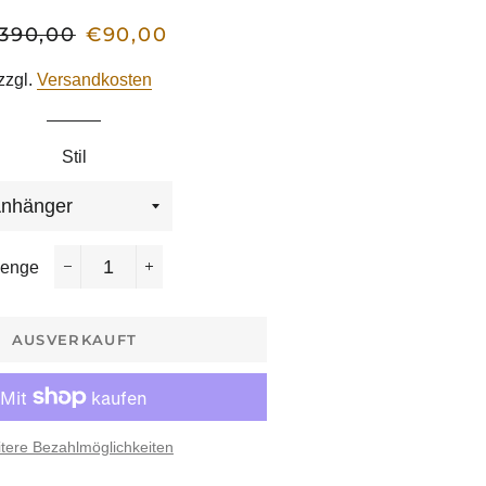
390,00
€90,00
rmaler
Sonderpreis
eis
zzgl.
Versandkosten
Stil
enge
−
+
AUSVERKAUFT
tere Bezahlmöglichkeiten