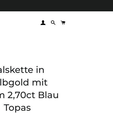
EINLOGGEN
SUCHE
WARENKORB
lskette in
lbgold mit
m 2,70ct Blau
Topas