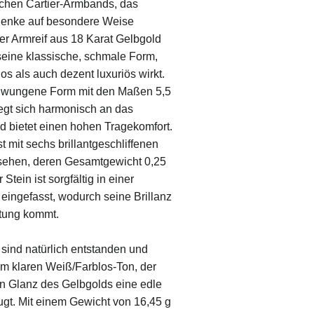
chen Cartier-Armbands, das
nke auf besondere Weise
er Armreif aus 18 Karat Gelbgold
seine klassische, schmale Form,
los als auch dezent luxuriös wirkt.
chwungene Form mit den Maßen 5,5
egt sich harmonisch an das
 bietet einen hohen Tragekomfort.
 mit sechs brillantgeschliffenen
sehen, deren Gesamtgewicht 0,25
 Stein ist sorgfältig in einer
eingefasst, wodurch seine Brillanz
ltung kommt.
sind natürlich entstanden und
em klaren Weiß/Farblos-Ton, der
 Glanz des Gelbgolds eine edle
gt. Mit einem Gewicht von 16,45 g