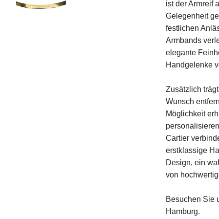
ist der Armreif
Gelegenheit gee
festlichen Anl
Armbands verl
elegante Feinhe
Handgelenke vor
Zusätzlich trägt
Wunsch entfern
Möglichkeit erh
personalisiere
Cartier verbin
erstklassige H
Design, ein wa
von hochwerti
Besuchen Sie un
Hamburg.