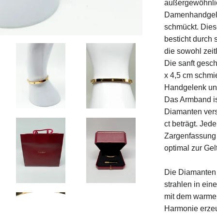
außergewöhnli
Damenhandgele
schmückt. Dies
besticht durch 
die sowohl zeit
Die sanft ges
x 4,5 cm schmi
Handgelenk und
Das Armband ist
Diamanten ver
ct beträgt. Jeder
Zargenfassung 
optimal zur Ge
Die Diamanten 
strahlen in ein
mit dem warmen
Harmonie erzeu