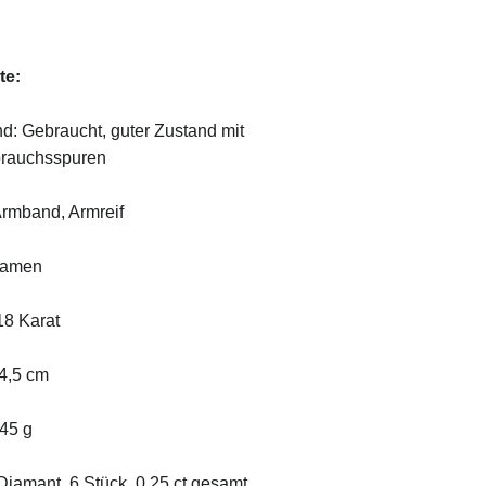
te:
nd: Gebraucht, guter Zustand mit
brauchsspuren
Armband, Armreif
Damen
18 Karat
 4,5 cm
,45 g
Diamant, 6 Stück, 0,25 ct gesamt,