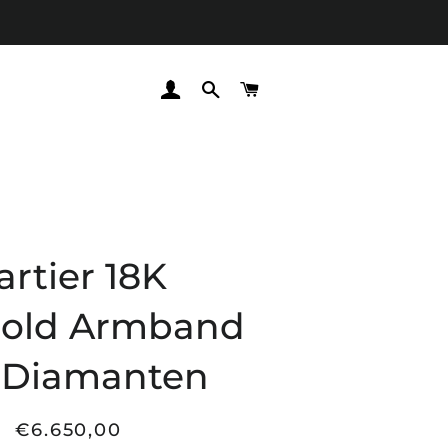
EINLOGGEN
SUCHE
WARENKORB
artier 18K
gold Armband
 Diamanten
€6.650,00
Normaler
Sonderpreis