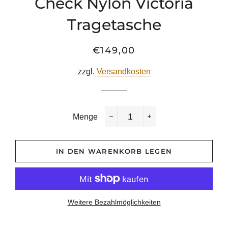
Check Nylon Victoria
Tragetasche
€149,00
Normaler
Sonderpreis
Preis
zzgl.
Versandkosten
Menge
−
+
IN DEN WARENKORB LEGEN
Weitere Bezahlmöglichkeiten