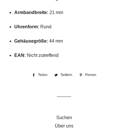
Armbandbreite:
21 mm
Uhrenform:
Rund
Gehäusegröße:
44 mm
EAN:
Nicht zutreffend
Teilen
Auf
Twittern
Auf
Pinnen
Auf
Facebook
Twitter
Pinterest
teilen
twittern
pinnen
Suchen
Über uns