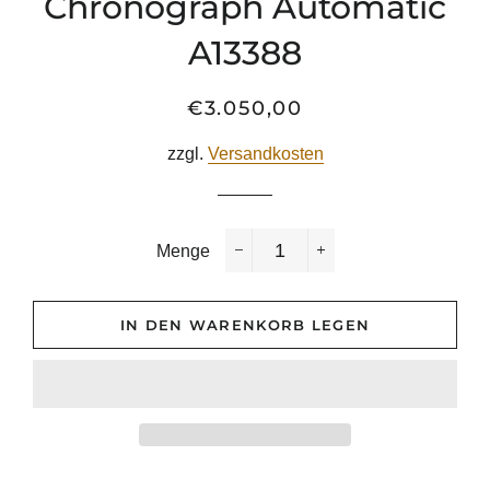
Chronograph Automatic
A13388
€3.050,00
Normaler
Sonderpreis
Preis
zzgl.
Versandkosten
Menge
−
+
IN DEN WARENKORB LEGEN