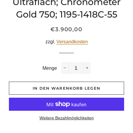
Ultraflach; Chronometer
Gold 750; 1195-1418C-55
€3.900,00
Normaler
Sonderpreis
Preis
zzgl.
Versandkosten
Menge
−
+
IN DEN WARENKORB LEGEN
Weitere Bezahlmöglichkeiten