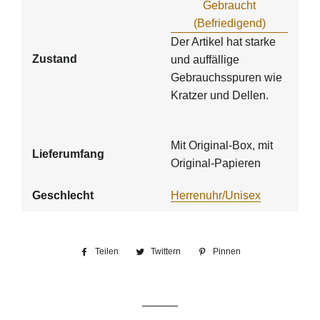
Gebraucht
(Befriedigend)
Der Artikel hat starke
Zustand
und auffällige
Gebrauchsspuren wie
Kratzer und Dellen.
Mit Original-Box, mit
Lieferumfang
Original-Papieren
Geschlecht
Herrenuhr/Unisex
Teilen
Auf
Twittern
Auf
Pinnen
Auf
Facebook
Twitter
Pinterest
teilen
twittern
pinnen