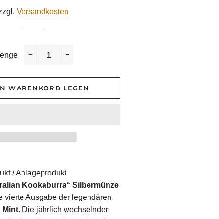
Preis
zzgl.
Versandkosten
enge
−
+
EN WARENKORB LEGEN
ukt / Anlageprodukt
tralian Kookaburra“ Silbermünze
ie vierte Ausgabe der legendären
 Mint
. Die jährlich wechselnden