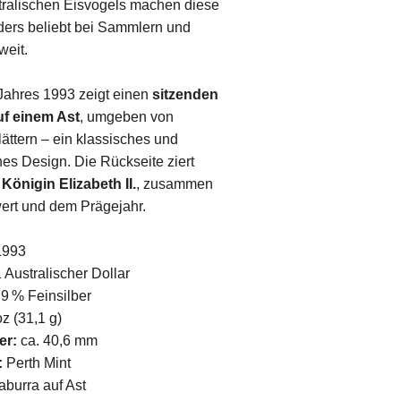
tralischen Eisvogels machen diese
ers beliebt bei Sammlern und
weit.
Jahres 1993 zeigt einen
sitzenden
f einem Ast
, umgeben von
lättern – ein klassisches und
es Design. Die Rückseite ziert
n
Königin Elizabeth II.
, zusammen
rt und dem Prägejahr.
993
 Australischer Dollar
9 % Feinsilber
z (31,1 g)
er:
ca. 40,6 mm
:
Perth Mint
burra auf Ast