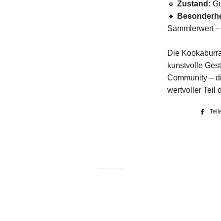
🔹
Zustand:
Gu
🔹
Besonderhe
Sammlerwert – 
Die Kookaburra-
kunstvolle Ges
Community – di
wertvoller Teil
Teil