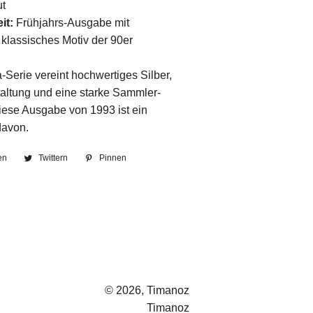
t
it:
Frühjahrs-Ausgabe mit
klassisches Motiv der 90er
Serie vereint hochwertiges Silber,
taltung und eine starke Sammler-
ese Ausgabe von 1993 ist ein
 davon.
en
Auf
Twittern
Auf
Pinnen
Auf
Facebook
Twitter
Pinterest
teilen
twittern
pinnen
© 2026,
Timanoz
Timanoz