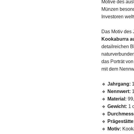
Motive des aus
Münzen besond
Investoren welt
Das Motiv des 
Kookaburra au
detailreichen B
naturverbunden
das Porträt vo
mit dem Nennwe
🔹
Jahrgang:
1
🔹
Nennwert:
1
🔹
Material:
99,
🔹
Gewicht:
1 o
🔹
Durchmess
🔹
Prägestätte
🔹
Motiv:
Kooka