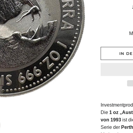
M
IN D
Investmentprod
Die
1 oz „Aus
von 1993
ist d
Serie der
Perth