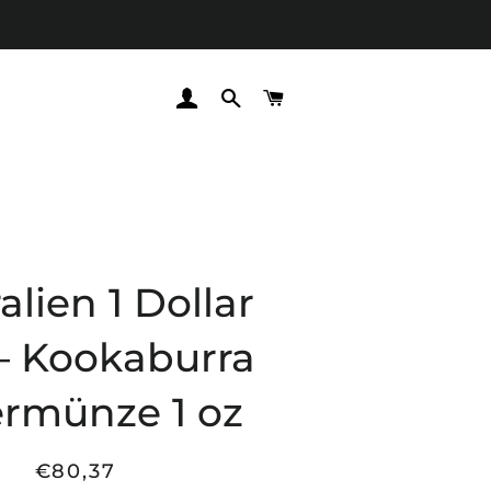
EINLOGGEN
SUCHE
WARENKORB
alien 1 Dollar
 – Kookaburra
ermünze 1 oz
€80,37
Normaler
Sonderpreis