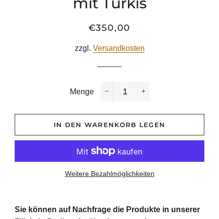
mit Türkis
€350,00
Normaler
Sonderpreis
Preis
zzgl.
Versandkosten
Menge
−
+
IN DEN WARENKORB LEGEN
Weitere Bezahlmöglichkeiten
Sie
können
auf
Nachfrage
die
Produkte
in
unserer