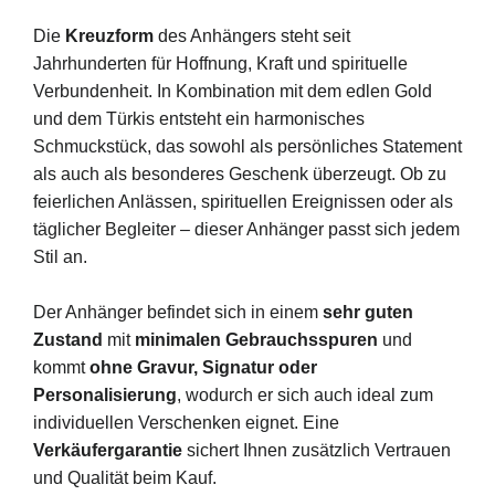
Die
Kreuzform
des
Anhängers
steht
seit
Jahrhunderten
für
Hoffnung,
Kraft
und
spirituelle
Verbundenheit.
In
Kombination
mit
dem
edlen
Gold
und
dem
Türkis
entsteht
ein
harmonisches
Schmuckstück,
das
sowohl
als
persönliches
Statement
als
auch
als
besonderes
Geschenk
überzeugt.
Ob
zu
feierlichen
Anlässen,
spirituellen
Ereignissen
oder
als
täglicher
Begleiter –
dieser
Anhänger
passt
sich
jedem
Stil
an.
Der
Anhänger
befindet
sich
in
einem
sehr
guten
Zustand
mit
minimalen
Gebrauchsspuren
und
kommt
ohne
Gravur,
Signatur
oder
Personalisierung
,
wodurch
er
sich
auch
ideal
zum
individuellen
Verschenken
eignet.
Eine
Verkäufergarantie
sichert
Ihnen
zusätzlich
Vertrauen
und
Qualität
beim
Kauf.