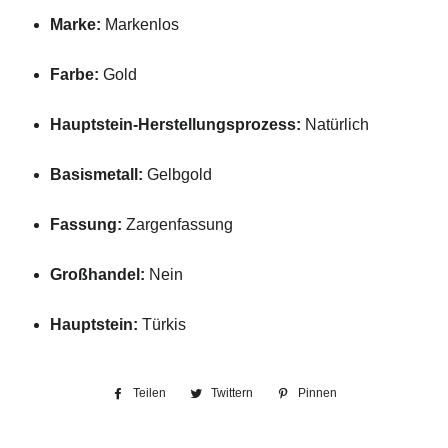
Marke:
Markenlos
Farbe:
Gold
Hauptstein-
Herstellungsprozess:
Natürlich
Basismetall:
Gelbgold
Fassung:
Zargenfassung
Großhandel:
Nein
Hauptstein:
Türkis
Teilen
Auf
Twittern
Auf
Pinnen
Auf
Facebook
Twitter
Pinterest
teilen
twittern
pinnen