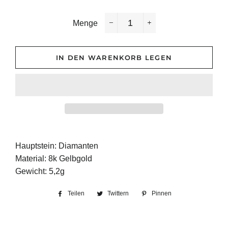
Menge
−
+
IN DEN WARENKORB LEGEN
Hauptstein: Diamanten
Material: 8k Gelbgold
Gewicht: 5,2g
Teilen
Auf
Twittern
Auf
Pinnen
Auf
Facebook
Twitter
Pinterest
teilen
twittern
pinnen