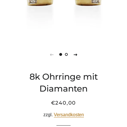
8k Ohrringe mit
Diamanten
€240,00
Normaler
Sonderpreis
Preis
zzgl.
Versandkosten