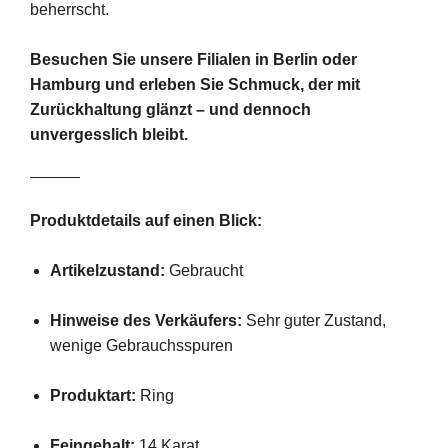
beherrscht.
Besuchen
Sie
unsere
Filialen
in
Berlin
oder
Hamburg
und
erleben
Sie
Schmuck,
der
mit
Zurückhaltung
glänzt –
und
dennoch
unvergesslich
bleibt.
Produktdetails
auf
einen
Blick:
Artikelzustand:
Gebraucht
Hinweise
des
Verkäufers:
Sehr
guter
Zustand,
wenige
Gebrauchsspuren
Produktart:
Ring
Feingehalt:
14
Karat