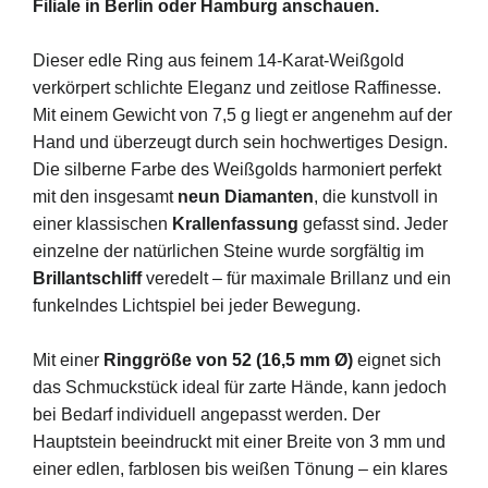
Filiale
in
Berlin
oder
Hamburg
anschauen.
Dieser
edle
Ring
aus
feinem
14-
Karat-
Weißgold
verkörpert
schlichte
Eleganz
und
zeitlose
Raffinesse.
Mit
einem
Gewicht
von
7,5
g
liegt
er
angenehm
auf
der
Hand
und
überzeugt
durch
sein
hochwertiges
Design.
Die
silberne
Farbe
des
Weißgolds
harmoniert
perfekt
mit
den
insgesamt
neun
Diamanten
,
die
kunstvoll
in
einer
klassischen
Krallenfassung
gefasst
sind.
Jeder
einzelne
der
natürlichen
Steine
wurde
sorgfältig
im
Brillantschliff
veredelt –
für
maximale
Brillanz
und
ein
funkelndes
Lichtspiel
bei
jeder
Bewegung.
Mit
einer
Ringgröße
von
52 (
16,5
mm
Ø)
eignet
sich
das
Schmuckstück
ideal
für
zarte
Hände,
kann
jedoch
bei
Bedarf
individuell
angepasst
werden.
Der
Hauptstein
beeindruckt
mit
einer
Breite
von
3
mm
und
einer
edlen,
farblosen
bis
weißen
Tönung –
ein
klares