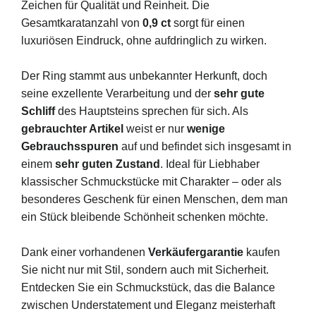
Zeichen
für
Qualität
und
Reinheit.
Die
Gesamtkaratanzahl
von
0,9
ct
sorgt
für
einen
luxuriösen
Eindruck,
ohne
aufdringlich
zu
wirken.
Der
Ring
stammt
aus
unbekannter
Herkunft,
doch
seine
exzellente
Verarbeitung
und
der
sehr
gute
Schliff
des
Hauptsteins
sprechen
für
sich.
Als
gebrauchter
Artikel
weist
er
nur
wenige
Gebrauchsspuren
auf
und
befindet
sich
insgesamt
in
einem
sehr
guten
Zustand
.
Ideal
für
Liebhaber
klassischer
Schmuckstücke
mit
Charakter –
oder
als
besonderes
Geschenk
für
einen
Menschen,
dem
man
ein
Stück
bleibende
Schönheit
schenken
möchte.
Dank
einer
vorhandenen
Verkäufergarantie
kaufen
Sie
nicht
nur
mit
Stil,
sondern
auch
mit
Sicherheit.
Entdecken
Sie
ein
Schmuckstück,
das
die
Balance
zwischen
Understatement
und
Eleganz
meisterhaft