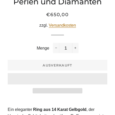
Perlen und Diamanten
€650,00
Normaler
Sonderpreis
Preis
zzgl.
Versandkosten
Menge
−
+
AUSVERKAUFT
Ein eleganter
Ring aus 14 Karat Gelbgold
, der