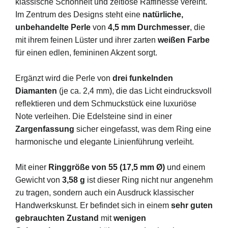
klassische Schönheit und zeitlose Raffinesse vereint.
Im Zentrum des Designs steht eine
natürliche,
unbehandelte Perle
von
4,5 mm Durchmesser
, die
mit ihrem feinen Lüster und ihrer zarten
weißen Farbe
für einen edlen, femininen Akzent sorgt.
Ergänzt wird die Perle von
drei funkelnden
Diamanten
(je ca. 2,4 mm), die das Licht eindrucksvoll
reflektieren und dem Schmuckstück eine luxuriöse
Note verleihen. Die Edelsteine sind in einer
Zargenfassung
sicher eingefasst, was dem Ring eine
harmonische und elegante Linienführung verleiht.
Mit einer
Ringgröße von 55 (17,5 mm Ø)
und einem
Gewicht von
3,58 g
ist dieser Ring nicht nur angenehm
zu tragen, sondern auch ein Ausdruck klassischer
Handwerkskunst. Er befindet sich in einem
sehr guten
gebrauchten Zustand
mit
wenigen