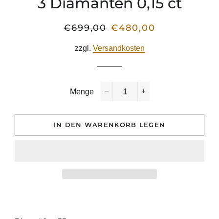
3 Diamanten 0,15 ct
€699,00
€480,00
Normaler
Sonderpreis
Preis
zzgl.
Versandkosten
Menge
−
+
IN DEN WARENKORB LEGEN