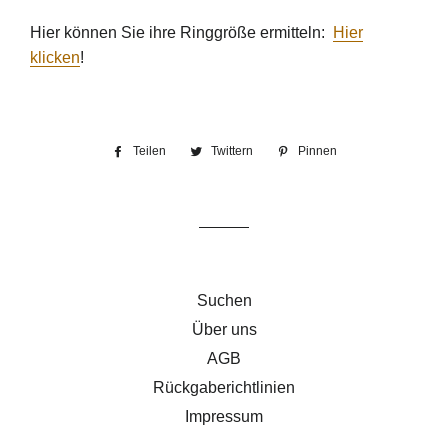
Hier können Sie ihre Ringgröße ermitteln:
Hier
klicken
!
Teilen
Auf
Twittern
Auf
Pinnen
Auf
Facebook
Twitter
Pinterest
teilen
twittern
pinnen
Suchen
Über uns
AGB
Rückgaberichtlinien
Impressum