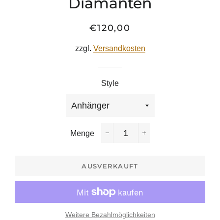
Diamanten
€120,00
Normaler
Sonderpreis
Preis
zzgl.
Versandkosten
Style
Menge
−
+
AUSVERKAUFT
Weitere Bezahlmöglichkeiten