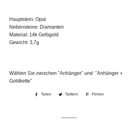
Hauptstein: Opal
Nebensteine: Diamanten
Material: 14k Gelbgold
Gewicht: 3,7g
Wählen Sie zwischen "Anhänger" und
"Anhänger +
Goldkette"
Teilen
Auf
Twittern
Auf
Pinnen
Auf
Facebook
Twitter
Pinterest
teilen
twittern
pinnen