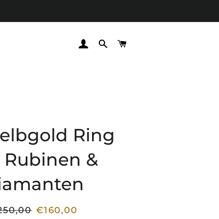
EINLOGGEN
SUCHE
WARENKORB
elbgold Ring
 Rubinen &
iamanten
250,00
€160,00
rmaler
Sonderpreis