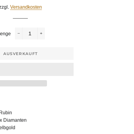
eis
zzgl.
Versandkosten
enge
−
+
AUSVERKAUFT
 Rubin
4x Diamanten
Gelbgold