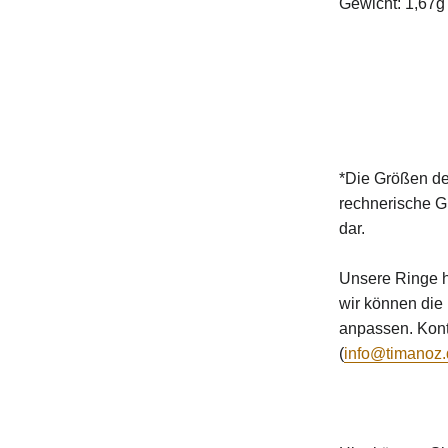
Gewicht: 1,67g
*Die Größen de
rechnerische G
dar.
Unsere Ringe h
wir können die
anpassen. Konta
(
info@timanoz.