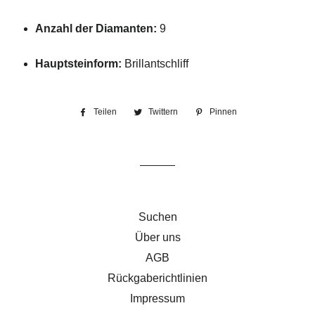
Anzahl der Diamanten:
9
Hauptsteinform:
Brillantschliff
Teilen
Auf
Twittern
Auf
Pinnen
Auf
Facebook
Twitter
Pinterest
teilen
twittern
pinnen
Suchen
Über uns
AGB
Rückgaberichtlinien
Impressum