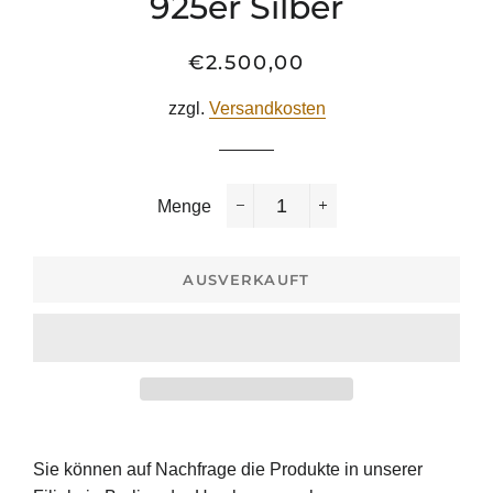
925er Silber
€2.500,00
Normaler
Sonderpreis
Preis
zzgl.
Versandkosten
Menge
−
+
AUSVERKAUFT
Sie können auf Nachfrage die Produkte in unserer