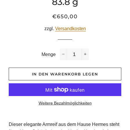
83.8 g
€650,00
Normaler
Sonderpreis
Preis
zzgl.
Versandkosten
Menge
−
+
IN DEN WARENKORB LEGEN
Weitere Bezahlmöglichkeiten
Dieser elegante Armreif aus dem Hause Hermes steht