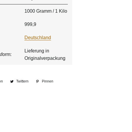
1000 Gramm / 1 Kilo
999,9
Deutschland
Lieferung in
sform:
Originalverpackung
en
Auf
Twittern
Auf
Pinnen
Auf
Facebook
Twitter
Pinterest
teilen
twittern
pinnen