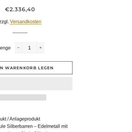
€2.336,40
Normaler
Sonderpreis
Preis
zzgl.
Versandkosten
enge
−
+
EN WARENKORB LEGEN
ukt / Anlageprodukt
le Silberbarren – Edelmetall mit