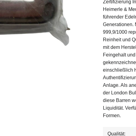
Zertifizierung 
Heimerle & Meu
führender Edelm
Generationen. 
999,9/1000 rep
Reinheit und Qu
mit dem Herste
Feingehalt und
gekennzeichnet
einschließlich
Authentifizierun
Anlage. Als an
der London Bul
diese Barren w
Liquidität. Ver
Formen.
Qualität: