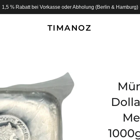
1,5 % Rabatt bei Vorkasse oder Abholung (Berlin & Hamburg)
TIMANOZ
Mün
Doll
Me
1000g 