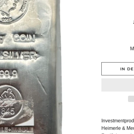
M
IN D
Investmentprod
Heimerle & Meu