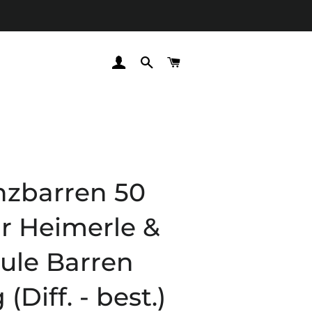
EINLOGGEN
SUCHE
WARENKORB
zbarren 50
ar Heimerle &
ule Barren
(Diff. - best.)