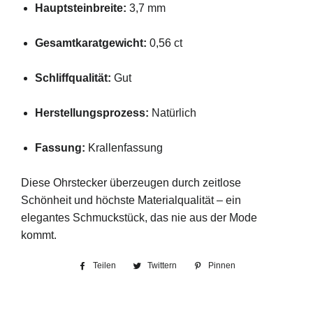
Hauptsteinbreite:
3,7 mm
Gesamtkaratgewicht:
0,56 ct
Schliffqualität:
Gut
Herstellungsprozess:
Natürlich
Fassung:
Krallenfassung
Diese Ohrstecker überzeugen durch zeitlose
Schönheit und höchste Materialqualität – ein
elegantes Schmuckstück, das nie aus der Mode
kommt.
Teilen
Auf
Twittern
Auf
Pinnen
Auf
Facebook
Twitter
Pinterest
teilen
twittern
pinnen