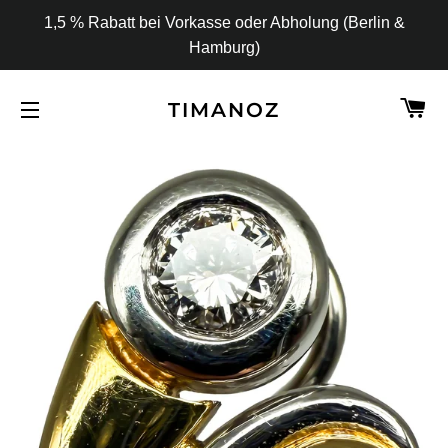
1,5 % Rabatt bei Vorkasse oder Abholung (Berlin &
Hamburg)
W
TIMANOZ
SEITENNAVIGATION