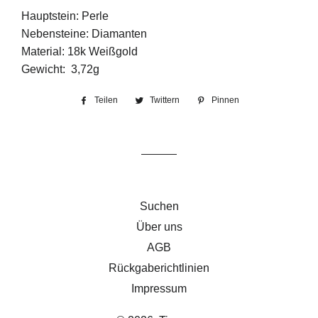
Hauptstein: Perle
Nebensteine: Diamanten
Material: 18k Weißgold
Gewicht: 3,72g
Teilen
Auf
Twittern
Auf
Pinnen
Auf
Facebook
Twitter
Pinterest
teilen
twittern
pinnen
Suchen
Über uns
AGB
Rückgaberichtlinien
Impressum