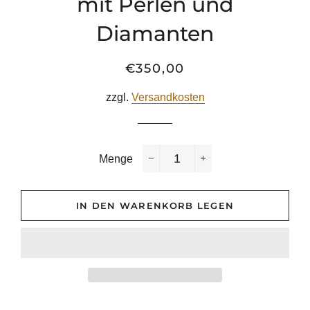
mit Perlen und
Diamanten
€350,00
Normaler
Sonderpreis
Preis
zzgl.
Versandkosten
Menge
−
+
IN DEN WARENKORB LEGEN