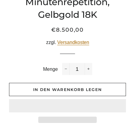
Minutenrepetition,
Gelbgold 18K
€8.500,00
Normaler
Sonderpreis
Preis
zzgl.
Versandkosten
Menge
−
+
IN DEN WARENKORB LEGEN