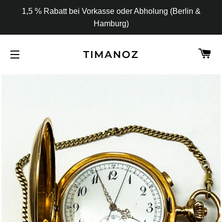
1,5 % Rabatt bei Vorkasse oder Abholung (Berlin &
Hamburg)
W
TIMANOZ
SEITENNAVIGATION