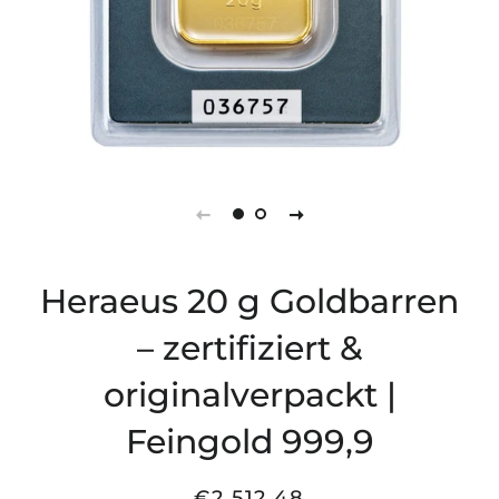
Heraeus 20 g Goldbarren
– zertifiziert &
originalverpackt |
Feingold 999,9
€2.512,48
Normaler
Sonderpreis