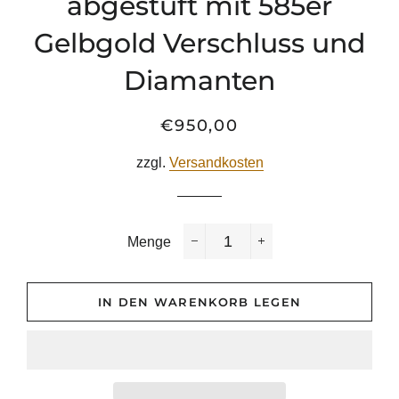
abgestuft mit 585er
Gelbgold Verschluss und
Diamanten
€950,00
Normaler
Sonderpreis
Preis
zzgl.
Versandkosten
Menge
−
+
IN DEN WARENKORB LEGEN