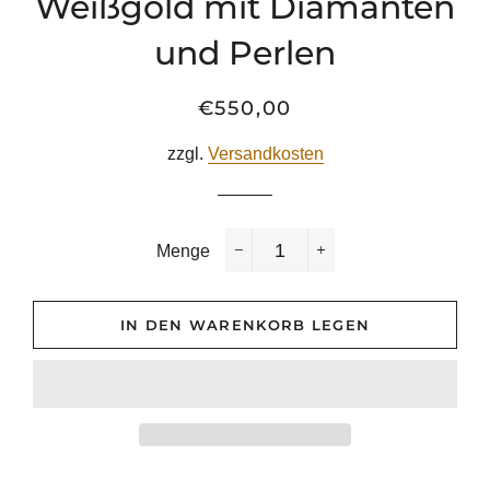
Weißgold mit Diamanten
und Perlen
€550,00
Normaler
Sonderpreis
Preis
zzgl.
Versandkosten
Menge
−
+
IN DEN WARENKORB LEGEN