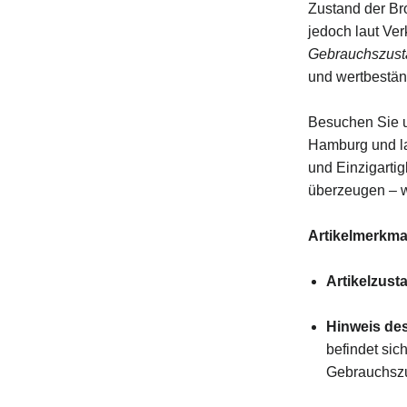
Zustand der Bro
jedoch laut Ve
Gebrauchszust
und wertbestä
Besuchen Sie un
Hamburg und la
und Einzigartig
überzeugen – wi
Artikelmerkma
Artikelzust
Hinweis des
befindet sic
Gebrauchsz