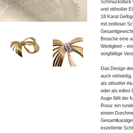
Schmuckstück f
und stilvoller 
18 Karat Gelbgo
mit zeitloser 
Gesamtgewicht 
Brosche eine 
Wertigkeit – ei
sorgfältige Ver
Das Design der
auch vielseitig
als stilvoller A
oder als edles 
Auge fällt der 
Rosa: ein runde
einem Durchme
Gesamtkaratgew
exzellente Schli