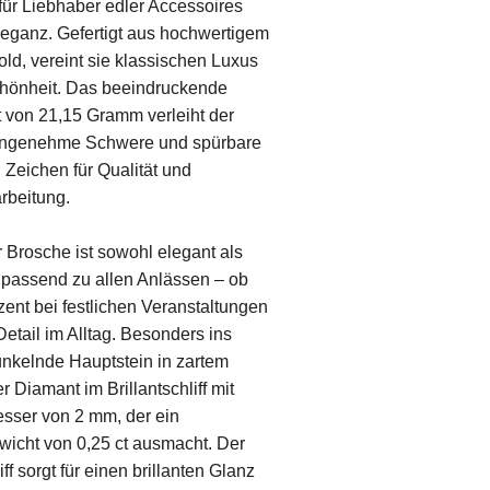
ür Liebhaber edler Accessoires
Eleganz. Gefertigt aus hochwertigem
ld, vereint sie klassischen Luxus
Schönheit. Das beeindruckende
von 21,15 Gramm verleiht der
angenehme Schwere und spürbare
n Zeichen für Qualität und
arbeitung.
 Brosche ist sowohl elegant als
, passend zu allen Anlässen – ob
kzent bei festlichen Veranstaltungen
Detail im Alltag. Besonders ins
funkelnde Hauptstein in zartem
r Diamant im Brillantschliff mit
sser von 2 mm, der ein
icht von 0,25 ct ausmacht. Der
ff sorgt für einen brillanten Glanz