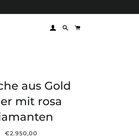
EINLOGGEN
SUCHE
WARENKORB
che aus Gold
er mit rosa
iamanten
€2.950,00
Normaler
Sonderpreis