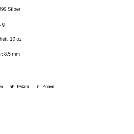
999 Silber
1 g
eit: 10 oz
r: 8,5 mm
en
Auf
Twittern
Auf
Pinnen
Auf
Facebook
Twitter
Pinterest
teilen
twittern
pinnen