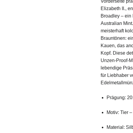
Vorderseite prä
Elizabeth II., 
Broadley – ein
Australian Mint
meisterhaft kolo
Brauntönen: ei
Kauen, das an
Kopf. Diese deta
Unzen-Proof-Mü
lebendige Präs
für Liebhaber v
Edelmetallmün
Prägung: 20
Motiv: Tier –
Material: Sil