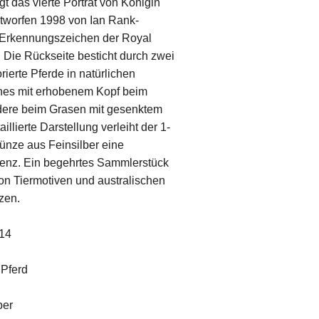
gt das vierte Porträt von Königin
entworfen 1998 von Ian Rank-
 Erkennungszeichen der Royal
. Die Rückseite besticht durch zwei
rierte Pferde in natürlichen
nes mit erhobenem Kopf beim
dere beim Grasen mit gesenktem
illierte Darstellung verleiht der 1-
nze aus Feinsilber eine
enz. Ein begehrtes Sammlerstück
on Tiermotiven und australischen
zen.
14
 Pferd
ber