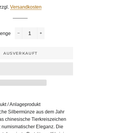
Preis
zzgl.
Versandkosten
enge
−
+
AUSVERKAUFT
ukt / Anlageprodukt
sche Silbermünze aus dem Jahr
as chinesische Tierkreiszeichen
t numismatischer Eleganz. Die