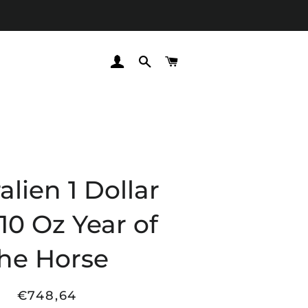
EINLOGGEN
SUCHE
WARENKORB
alien 1 Dollar
10 Oz Year of
he Horse
€748,64
Normaler
Sonderpreis