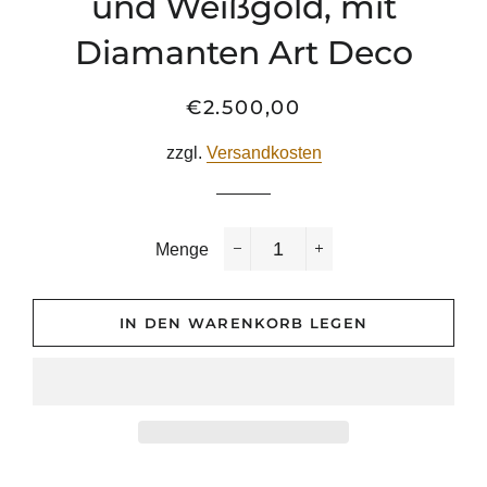
und Weißgold, mit
Diamanten Art Deco
€2.500,00
Normaler
Sonderpreis
Preis
zzgl.
Versandkosten
Menge
−
+
IN DEN WARENKORB LEGEN