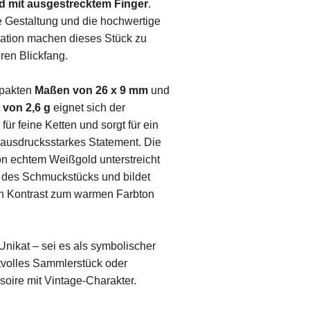
nd
mit
ausgestrecktem
Finger
.
e
Gestaltung
und
die
hochwertige
nation
machen
dieses
Stück
zu
eren
Blickfang.
pakten
Maßen
von
26
x
9
mm
und
t
von
2,6
g
eignet
sich
der
l
für
feine
Ketten
und
sorgt
für
ein
ausdrucksstarkes
Statement.
Die
on
echtem
Weißgold
unterstreicht
t
des
Schmuckstücks
und
bildet
en
Kontrast
zum
warmen
Farbton
Unikat –
sei
es
als
symbolischer
tvolles
Sammlerstück
oder
soire
mit
Vintage-
Charakter.