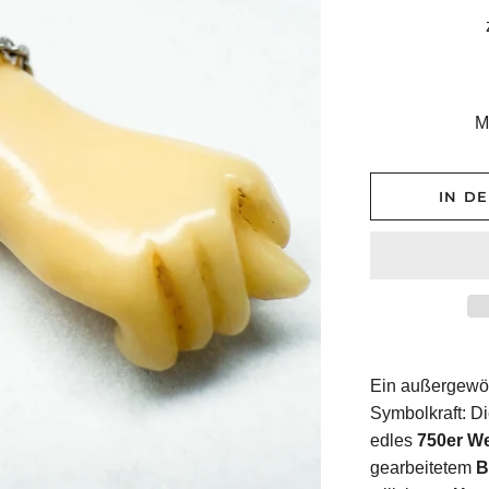
M
IN D
Ein
außergewö
Symbolkraft:
Di
edles
750er
We
gearbeitetem
B