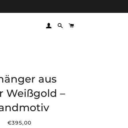
EINLOGGEN
SUCHE
WARENKORB
hänger aus
r Weißgold –
andmotiv
€395,00
Normaler
Sonderpreis