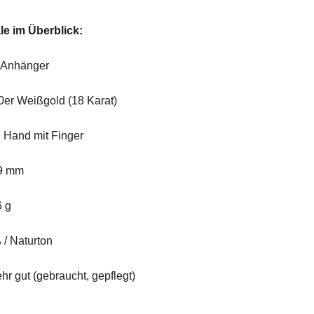
ale
im
Überblick:
Anhänger
0er
Weißgold (
18
Karat)
:
Hand
mit
Finger
9
mm
6
g
 /
Naturton
ehr
gut (
gebraucht,
gepflegt)