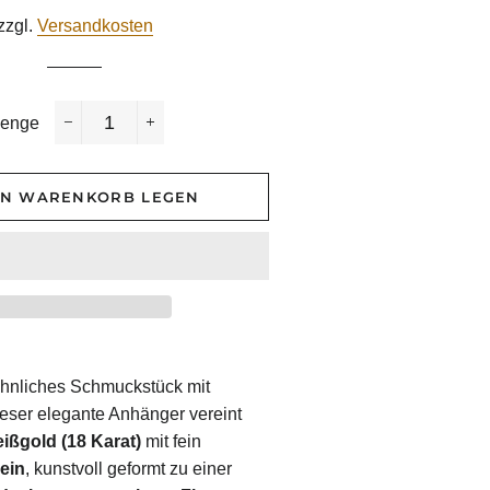
Preis
zzgl.
Versandkosten
enge
−
+
EN WARENKORB LEGEN
hnliches
Schmuckstück
mit
eser
elegante
Anhänger
vereint
ißgold (
18
Karat)
mit
fein
ein
,
kunstvoll
geformt
zu
einer