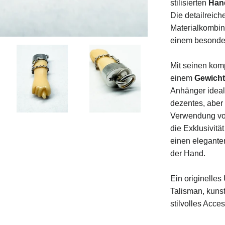
stilisierten
Ha
Die
detailreich
Materialkombi
einem
besond
Mit
seinen
kom
einem
Gewich
Anhänger
idea
dezentes,
aber
Verwendung
v
die
Exklusivitä
einen
elegant
der Hand
.
Ein
originelles
Talisman,
kuns
stilvolles
Acces