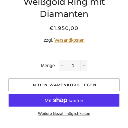
Weißgold Ring mit
Diamanten
€1.950,00
Normaler
Sonderpreis
Preis
zzgl.
Versandkosten
Menge
−
+
IN DEN WARENKORB LEGEN
Weitere Bezahlmöglichkeiten