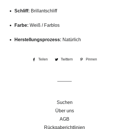
Schliff:
Brillantschliff
Farbe:
Weiß / Farblos
Herstellungsprozess:
Natürlich
Teilen
Auf
Twittern
Auf
Pinnen
Auf
Facebook
Twitter
Pinterest
teilen
twittern
pinnen
Suchen
Über uns
AGB
Rückgaberichtlinien